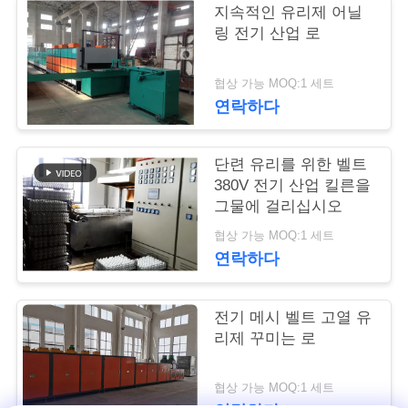
품
지속적인 유리제 어닐
질
링 전기 산업 로
관
협상 가능 MOQ:1 세트
리
연락하다
단련 유리를 위한 벨트
뉴
380V 전기 산업 킬른을
스
그물에 걸리십시오
협상 가능 MOQ:1 세트
연락하다
사
건
전기 메시 벨트 고열 유
리제 꾸미는 로
인
협상 가능 MOQ:1 세트