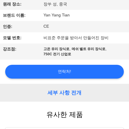
원래 장소:
장쑤 성, 중국
리
Yan Yang Tian
브랜드 이름:
에
CE
인증:
관
모델 번호:
비표준 주문을 받아서 만들어진 장비
한
,
,
강조점:
고온 유리 장식로
메쉬 벨트 유리 장식로
것
750C 전기 산업로
연락처!
공
장
세부 사항 전개
투
어
유사한 제품