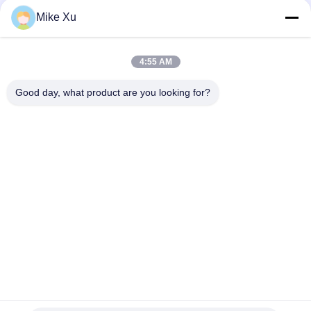
용
연락하다
Mike Xu
을
요
모든
4:55 AM
청
Good day, what product are you looking for?
전기 산업 로
산업 유리제 로
하
십
공업용 세라믹 로
벽돌 갱도 킬른
시
거친 킬른
새로운 에너지 킬른
오
지속적인 메시 벨트
실험실은 - 로를 쌉니
사
로
다
이
트
구독하십시오