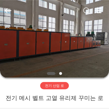
-
2026
Yixing
Sunny
Furnace
Co.,
Ltd.
All
집
Rights
Reserved.
제
품
비
디
전기 산업 로
오
전기 메시 벨트 고열 유리제 꾸미는 로
우