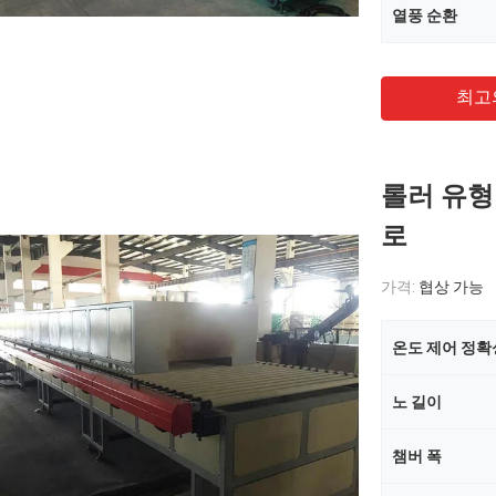
열풍 순환
최고
롤러 유형
로
가격:
협상 가능
온도 제어 정확
노 길이
챔버 폭