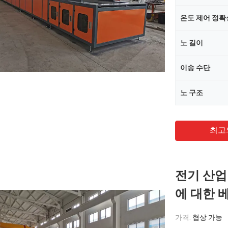
온도 제어 정확
노 길이
이송 수단
노 구조
최고
전기 산업
에 대한 
가격:
협상 가능