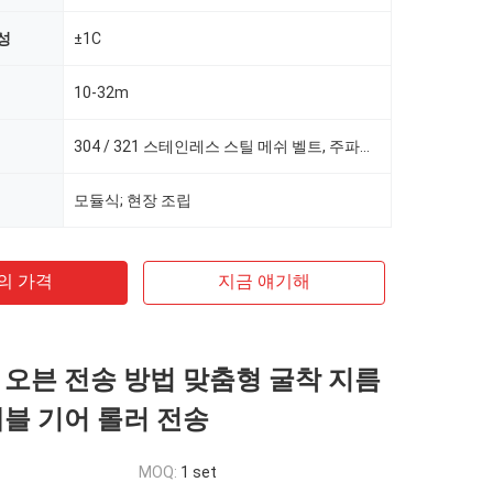
성
±1C
10-32m
304 / 321 스테인레스 스틸 메쉬 벨트, 주파수 변환 속도 조절
모듈식; 현장 조립
의 가격
지금 얘기해
 오븐 전송 방법 맞춤형 굴착 지름
베블 기어 롤러 전송
MOQ:
1 set