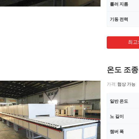
롤러 지름
기동 전력
최고
온도 조종
가격:
협상 가능
일반 온도
노 길이
챔버 폭