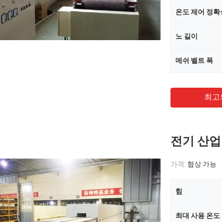
온도 제어 정확
노 길이
메쉬 벨트 폭
최고
전기 산업
가격:
협상 가능
힘
최대 사용 온도