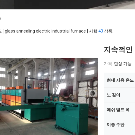
e
 glass annealing electric industrial furnace ] 시합
43
상품.
지속적인 
가격:
협상 가능
최대 사용 온도
노 길이
메쉬 벨트 폭
이송 수단