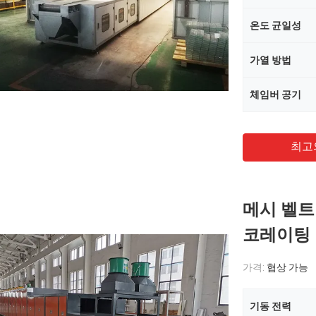
온도 균일성
가열 방법
체임버 공기
최고
메시 벨트
코레이팅
가격:
협상 가능
기동 전력