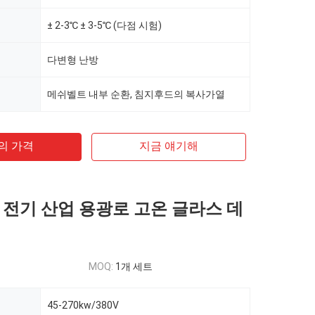
± 2-3℃ ± 3-5℃ (다점 시험)
다변형 난방
메쉬벨트 내부 순환, 침지후드의 복사가열
의 가격
지금 얘기해
 전기 산업 용광로 고온 글라스 데
MOQ:
1개 세트
45-270kw/380V