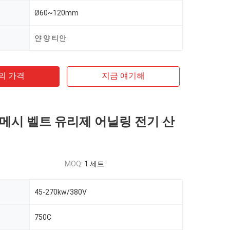
Ø60~120mm
얀 양 티안
의 가격
지금 얘기해
메시 벨트 유리제 어닐링 전기 산
MOQ:
1 세트
45-270kw/380V
750C